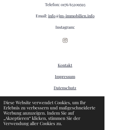
Telefon: 0176/63209593
Email:
info@jm-immobilien.info
Instagram:
I
n
s
t
a
Kontakt
g
r
Impressum
a
m
Datenschutz
AGB
Diese Website verwendet Cookies, um Ihr
Erlebnis zu verbessern und maßgeschneiderte
Werbung anzuzeigen. Indem Sie auf
„Akzeptieren“ klicken, stimmen Sie der
designed by
DS Create Advertising
Verwendung aller Cookies zu.